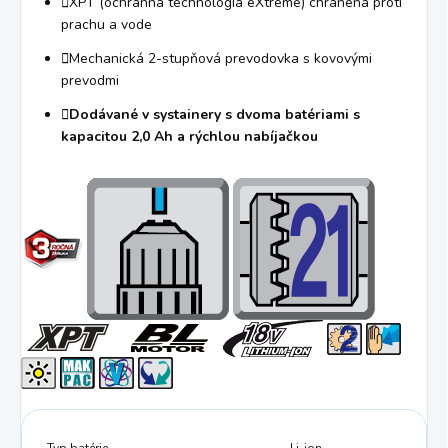
XPT (ochranná technológia eXtreme) chránená proti
prachu a vode
Mechanická 2-stupňová prevodovka s kovovými
prevodmi
Dodávané v systainery s dvoma batériami s
kapacitou 2,0 Ah a rýchlou nabíjačkou