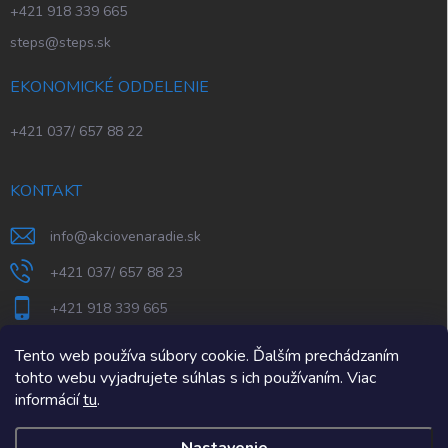
+421 918 339 665
steps@steps.sk
EKONOMICKÉ ODDELENIE
+421 037/ 657 88 22
KONTAKT
info
@
akciovenaradie.sk
+421 037/ 657 88 23
+421 918 339 665
STEPS Nitra
Tento web používa súbory cookie. Ďalším prechádzaním
tohto webu vyjadrujete súhlas s ich používaním. Viac
informácií
tu
.