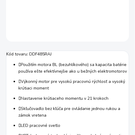
−
+
Pridať do košíka
DETAILNÉ INFORMÁCIE
OPÝTAŤ SA
STRÁŽIŤ
Kód tovaru:
DDF485RAJ
Použitím motora BL (bezuhlíkového) sa kapacita batérie
používa ešte efektívnejšie ako u bežných elektromotorov
Výkonný motor pre vysokú pracovnú rýchlosť a vysoký
krútiaci moment
Nastavenie krútiaceho momentu v 21 krokoch
Skľučovadlo bez kľúča pre ovládanie jednou rukou a
zámok vretena
LED pracovné svetlo