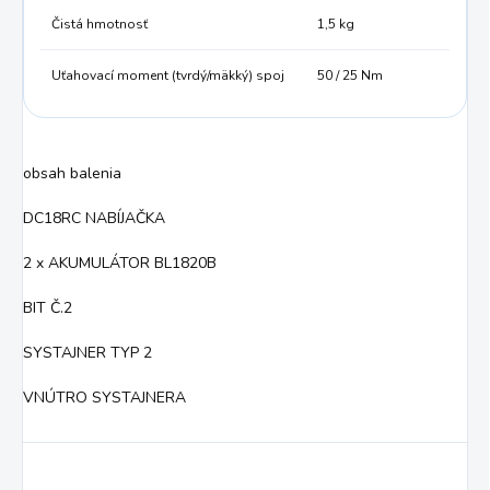
Čistá hmotnosť
1,5 kg
Uťahovací moment (tvrdý/mäkký) spoj
50 / 25 Nm
obsah balenia
DC18RC NABÍJAČKA
2 x AKUMULÁTOR BL1820B
BIT Č.2
SYSTAJNER TYP 2
VNÚTRO SYSTAJNERA