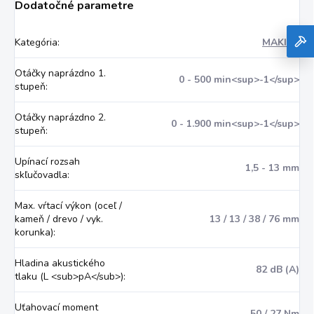
Dodatočné parametre
Kategória
:
MAKITA
Otáčky naprázdno 1.
0 - 500 min<sup>-1</sup>
stupeň
:
Otáčky naprázdno 2.
0 - 1.900 min<sup>-1</sup>
stupeň
:
Upínací rozsah
1,5 - 13 mm
skľučovadla
:
Max. vŕtací výkon (oceľ /
kameň / drevo / vyk.
13 / 13 / 38 / 76 mm
korunka)
:
Hladina akustického
82 dB (A)
tlaku (L <sub>pA</sub>)
:
Uťahovací moment
50 / 27 Nm