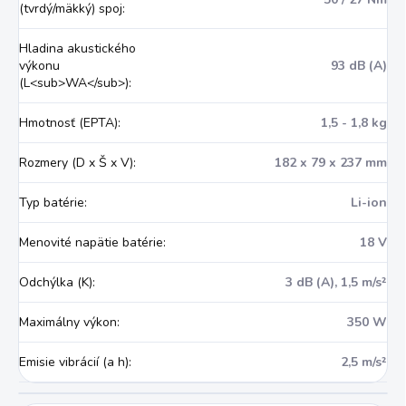
(tvrdý/mäkký) spoj
:
Hladina akustického
výkonu
93 dB (A)
(L<sub>WA</sub>)
:
Hmotnosť (EPTA)
:
1,5 - 1,8 kg
Rozmery (D x Š x V)
:
182 x 79 x 237 mm
Typ batérie
:
Li-ion
Menovité napätie batérie
:
18 V
Odchýlka (K)
:
3 dB (A), 1,5 m/s²
Maximálny výkon
:
350 W
Emisie vibrácií (a h)
:
2,5 m/s²