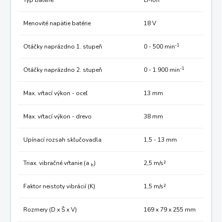
Typ batérie
Li-ion
Menovité napätie batérie
18 V
-1
Otáčky naprázdno 1. stupeň
0 - 500 min
-1
Otáčky naprázdno 2. stupeň
0 - 1.900 min
Max. vŕtací výkon - oceľ
13 mm
Max. vŕtací výkon - drevo
38 mm
Upínací rozsah skľučovadla
1,5 - 13 mm
Triax. vibračné vŕtanie (a
)
2,5 m/s²
h
Faktor neistoty vibrácií (K)
1,5 m/s²
Rozmery (D x Š x V)
169 x 79 x 255 mm