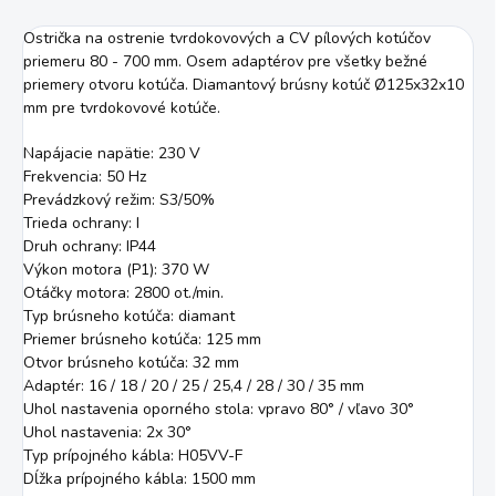
Ostrička na ostrenie tvrdokovových a CV pílových kotúčov
priemeru 80 - 700 mm. Osem adaptérov pre všetky bežné
priemery otvoru kotúča. Diamantový brúsny kotúč Ø125x32x10
mm pre tvrdokovové kotúče.
Napájacie napätie: 230 V
Frekvencia: 50 Hz
Prevádzkový režim: S3/50%
Trieda ochrany: I
Druh ochrany: IP44
Výkon motora (P1): 370 W
Otáčky motora: 2800 ot./min.
Typ brúsneho kotúča: diamant
Priemer brúsneho kotúča: 125 mm
Otvor brúsneho kotúča: 32 mm
Adaptér: 16 / 18 / 20 / 25 / 25,4 / 28 / 30 / 35 mm
Uhol nastavenia oporného stola: vpravo 80° / vľavo 30°
Uhol nastavenia: 2x 30°
Typ prípojného kábla: H05VV-F
Dĺžka prípojného kábla: 1500 mm