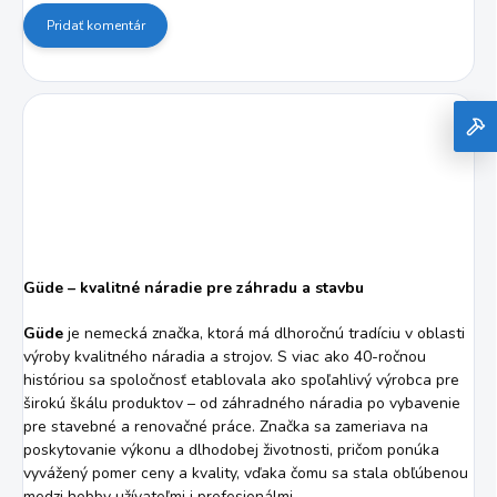
Pridať komentár
Güde – kvalitné náradie pre záhradu a stavbu
Güde
je nemecká značka, ktorá má dlhoročnú tradíciu v oblasti
výroby kvalitného náradia a strojov. S viac ako 40-ročnou
históriou sa spoločnosť etablovala ako spoľahlivý výrobca pre
širokú škálu produktov – od záhradného náradia po vybavenie
pre stavebné a renovačné práce. Značka sa zameriava na
poskytovanie výkonu a dlhodobej životnosti, pričom ponúka
vyvážený pomer ceny a kvality, vďaka čomu sa stala obľúbenou
medzi hobby užívateľmi i profesionálmi.