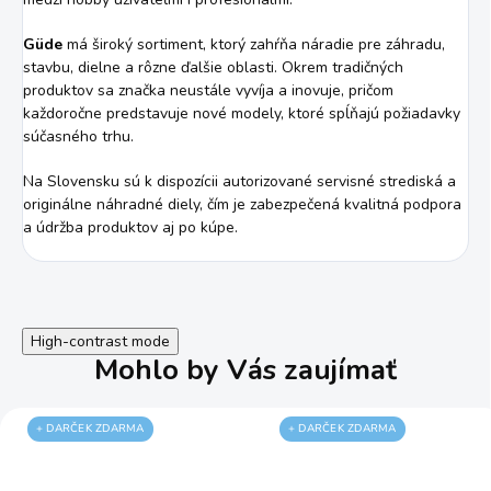
Güde
má široký sortiment, ktorý zahŕňa náradie pre záhradu,
stavbu, dielne a rôzne ďalšie oblasti. Okrem tradičných
produktov sa značka neustále vyvíja a inovuje, pričom
každoročne predstavuje nové modely, ktoré spĺňajú požiadavky
súčasného trhu.
Na Slovensku sú k dispozícii autorizované servisné strediská a
originálne náhradné diely, čím je zabezpečená kvalitná podpora
a údržba produktov aj po kúpe.
High-contrast mode
Mohlo by Vás zaujímať
+ DARČEK ZDARMA
+ DARČEK ZDARMA