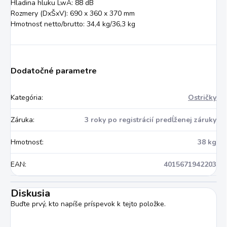
Hladina hluku LwA: 88 dB
Rozmery (DxŠxV): 690 x 360 x 370 mm
Hmotnosť netto/brutto: 34,4 kg/36,3 kg
Dodatočné parametre
Kategória
:
Ostričky
Záruka
:
3 roky po registrácií predĺženej záruky
Hmotnosť
:
38 kg
EAN
:
4015671942203
Diskusia
Buďte prvý, kto napíše príspevok k tejto položke.