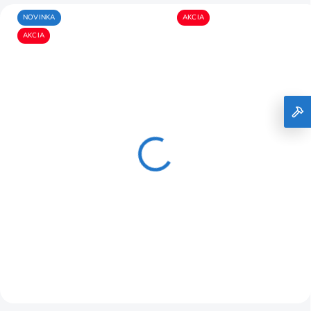
NOVINKA
AKCIA
AKCIA
predlžovacia hadica pre
súprava kruhových
KARCHER SC 1 2.863-
kefiek pre parné čističe
021.0
KARCHER 2.863-264.0
28,07 €
15,50 €
SKLADOM
SKLADOM
22,82 € bez DPH
12,60 € bez DPH
Do košíka
Do košíka