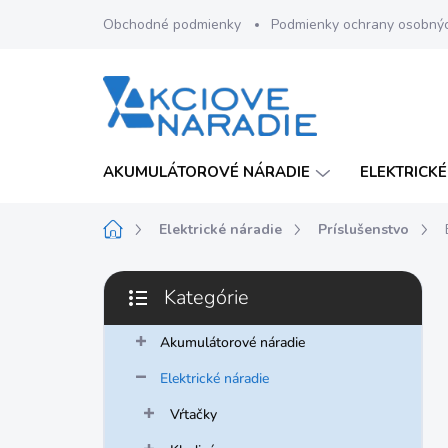
Prejsť
Obchodné podmienky
Podmienky ochrany osobný
na
obsah
AKUMULÁTOROVÉ NÁRADIE
ELEKTRICKÉ
Domov
Elektrické náradie
Príslušenstvo
B
Kategórie
o
Preskočiť
č
kategórie
n
Akumulátorové náradie
ý
Elektrické náradie
p
a
Vŕtačky
n