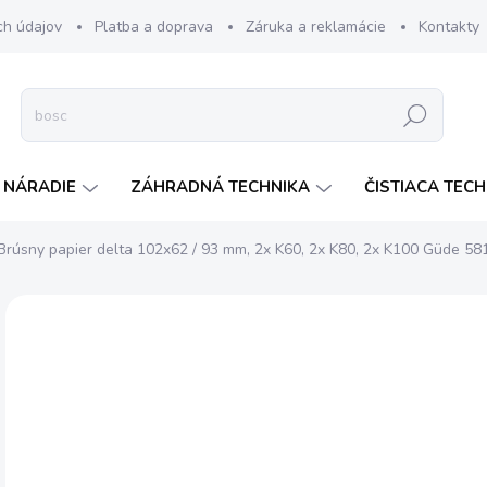
ch údajov
Platba a doprava
Záruka a reklamácie
Kontakty
Hľadať
 NÁRADIE
ZÁHRADNÁ TECHNIKA
ČISTIACA TEC
Brúsny papier delta 102x62 / 93 mm, 2x K60, 2x K80, 2x K100 Güde 58
Neohodnotené
Podrobnosti hodnotenia
ZNAČKA:
GUDE
€
€2,
Jedn
SK
cena
MOŽ
DOR