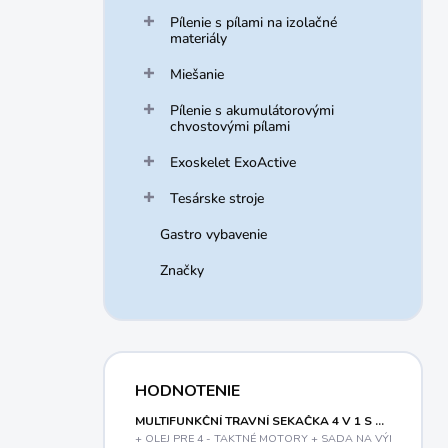
Pílenie s pílami na izolačné
materiály
Miešanie
Pílenie s akumulátorovými
chvostovými pílami
Exoskelet ExoActive
Tesárske stroje
Gastro vybavenie
Značky
HODNOTENIE
MULTIFUNKČNÍ TRAVNÍ SEKAČKA 4 V 1 S BENZINOVÝM MOTOREM A VARIABILNÍM POJEZDEM RIWALL PRO RPM 5155 V PRO
+ OLEJ PRE 4 - TAKTNÉ MOTORY + SADA NA VÝMENU OLE