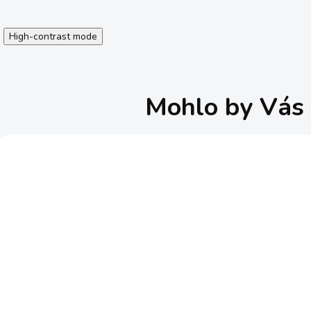
High-contrast mode
Mohlo by Vás 
Brúsny papier delta
Brúsny papier de
140x102 mm, 2x K60,
93x93 mm, 2x K