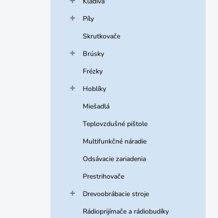
Kladivá
e
l
Píly
Skrutkovače
Brúsky
Frézky
Hoblíky
Miešadlá
Teplovzdušné pištole
Multifunkčné náradie
Odsávacie zariadenia
Prestrihovače
Drevoobrábacie stroje
Rádioprijímače a rádiobudíky