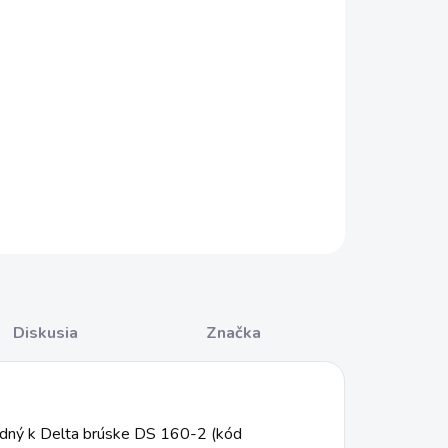
−
+
Pridať do košíka
ny papier s uchytením pomocou suchého zipsu, vhodný k
a brúske DS 160-2 (kód tovaru: 58136).
ILNÉ INFORMÁCIE
OPÝTAŤ SA
STRÁŽIŤ
Diskusia
Značka
odný k Delta brúske DS 160-2 (kód