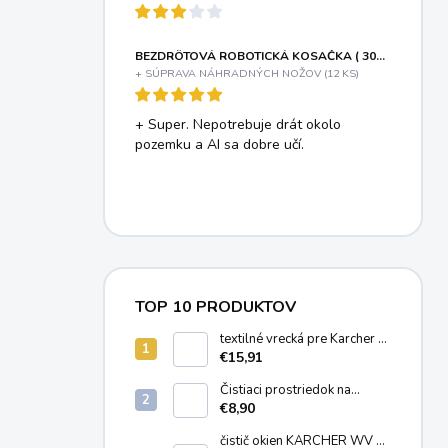
BEZDRÔTOVÁ ROBOTICKÁ KOSAČKA ( 300 M2 ) MOVA VIAX 300
+ SÚPRAVA NÁHRADNÝCH NOŽOV (12 KS)
+ Super. Nepotrebuje drát okolo
pozemku a AI sa dobre učí.
TOP 10 PRODUKTOV
textilné vrecká pre Karcher T
7/1, T 8/1, T 11/1 (10ks)
€15,91
6.904-084.0
Čistiaci prostriedok na
čistenie kobercov a čalúnenia
€8,90
KARCHER RM 519 (1 Liter)
6.295-771.0
čistič okien KÄRCHER WV 2