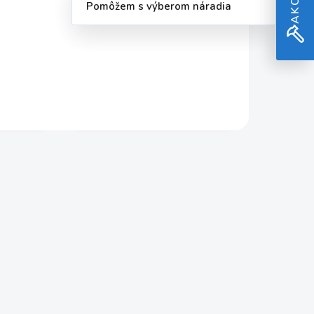
Pomôžem s výberom náradia
8161
93x187 mm, 2x K60,
2x K80, 2x K100
3,33 €
Güde 58159
KLADOM
SKLADOM
2,71 € bez DPH
Do košíka