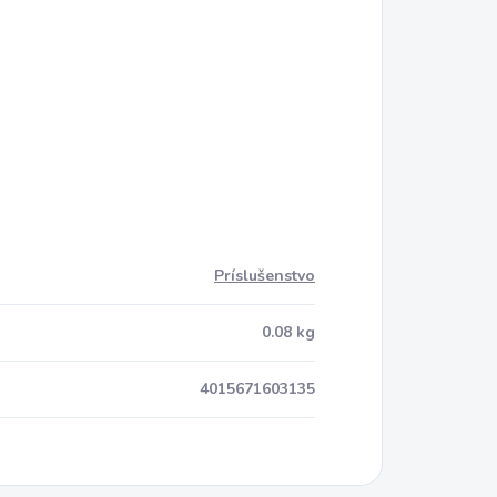
Príslušenstvo
0.08 kg
4015671603135