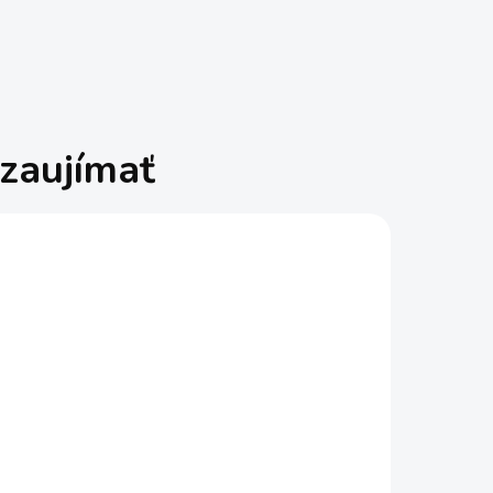
zaujímať
lta
Brúsny papier delta
60,
95x35 mm, 2x K60,