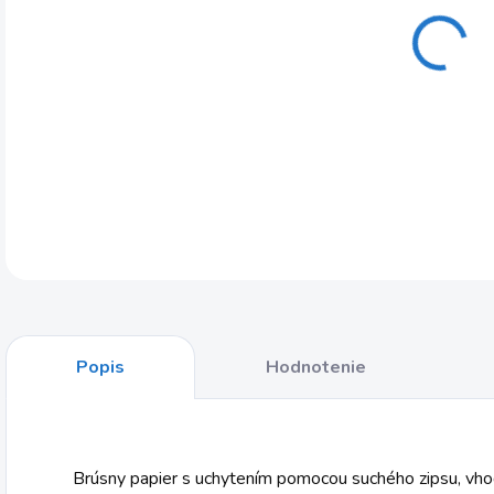
Brús
Delt
DETA
Popis
Hodnotenie
Brúsny papier s uchytením pomocou suchého zipsu, vh