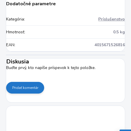
Dodatočné parametre
Kategória
:
Príslušenstvo
Hmotnosť
:
0.5 kg
EAN
:
4015671526816
Diskusia
Buďte prvý, kto napíše príspevok k tejto položke.
Pridať komentár