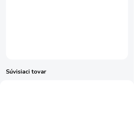
−
+
Pridať do košíka
Brúsny papier s uchytením pomocou suchého zipsu, vhodný k
Brúske delta DS 160 (kód tovaru: 58131).
DETAILNÉ INFORMÁCIE
OPÝTAŤ SA
STRÁŽIŤ
Súvisiaci tovar
58136
SKLADOM