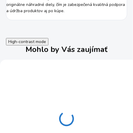
originálne náhradné diely, čím je zabezpečená kvalitná podpora
a údržba produktov aj po kúpe.
High-contrast mode
Mohlo by Vás zaujímať
Brúsny papier pre
Brúsne pásy 76x533
vibračnú brúsku 93x187
mm, 2x K60, 2x K80, 2x
mm, 2x K60, 2x K80, 2x
K100 Güde 58307