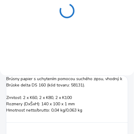
Delta brúska DS 160-2
Güde
€27,99
€22,76 bez DPH
Do košíka
Brúsny papier s uchytením pomocou suchého zipsu, vhodný k
Brúske delta DS 160 (kód tovaru: 58131).
Zrnitosť: 2 x K60, 2 x K80, 2 x K100
Rozmery (DxŠxH): 140 x 100 x 1 mm
Hmotnosť netto/brutto: 0,04 kg/0,063 kg