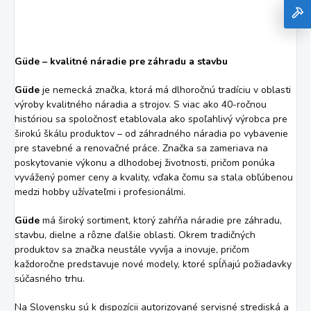
Güde – kvalitné náradie pre záhradu a stavbu
Güde
je nemecká značka, ktorá má dlhoročnú tradíciu v oblasti
výroby kvalitného náradia a strojov. S viac ako 40-ročnou
históriou sa spoločnosť etablovala ako spoľahlivý výrobca pre
širokú škálu produktov – od záhradného náradia po vybavenie
pre stavebné a renovačné práce. Značka sa zameriava na
poskytovanie výkonu a dlhodobej životnosti, pričom ponúka
vyvážený pomer ceny a kvality, vďaka čomu sa stala obľúbenou
medzi hobby užívateľmi i profesionálmi.
Güde
má široký sortiment, ktorý zahŕňa náradie pre záhradu,
stavbu, dielne a rôzne ďalšie oblasti. Okrem tradičných
produktov sa značka neustále vyvíja a inovuje, pričom
každoročne predstavuje nové modely, ktoré spĺňajú požiadavky
súčasného trhu.
Na Slovensku sú k dispozícii autorizované servisné strediská a