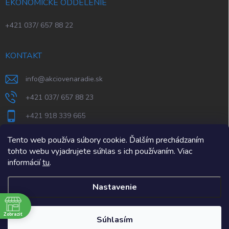
EKONOMICKÉ ODDELENIE
+421 037/ 657 88 22
KONTAKT
info
@
akciovenaradie.sk
+421 037/ 657 88 23
+421 918 339 665
STEPS Nitra
Tento web používa súbory cookie. Ďalším prechádzaním
tohto webu vyjadrujete súhlas s ich používaním. Viac
informácií
tu
.
Nastavenie
e
Zobraziť
Copyright 2026
AkcioveNaradie.sk
. Všetky práva vyhradené.
Súhlasím