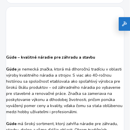
Güde – kvalitné náradie pre záhradu a stavbu
Güde
je nemecká značka, ktorá má dlhoročnú tradíciu v oblasti
výroby kvalitného náradia a strojov. S viac ako 40-ročnou
históriou sa spoločnosť etablovala ako spoľahlivý výrobca pre
širokú škálu produktov – od záhradného náradia po vybavenie
pre stavebné a renovačné práce. Značka sa zameriava na
poskytovanie výkonu a dlhodobej životnosti, pričom ponúka
vyvážený pomer ceny a kvality, vďaka čomu sa stala obľúbenou
medzi hobby užívateľmi i profesionálmi.
Güde
má široký sortiment, ktorý zahŕňa náradie pre záhradu,
stavbu, dielne a rôzne ďalšie oblasti. Okrem tradičných