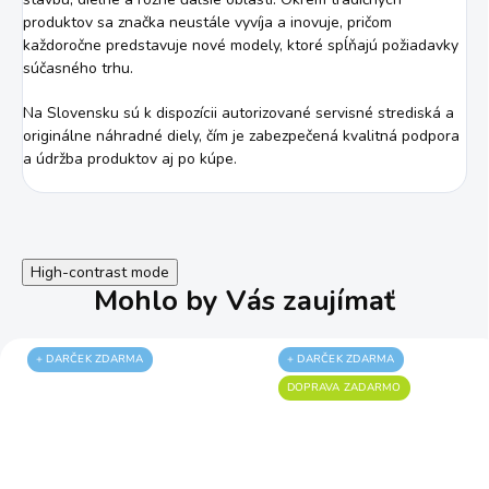
produktov sa značka neustále vyvíja a inovuje, pričom
každoročne predstavuje nové modely, ktoré spĺňajú požiadavky
súčasného trhu.
Na Slovensku sú k dispozícii autorizované servisné strediská a
originálne náhradné diely, čím je zabezpečená kvalitná podpora
a údržba produktov aj po kúpe.
High-contrast mode
Mohlo by Vás zaujímať
+ DARČEK ZDARMA
+ DARČEK ZDARMA
DOPRAVA ZADARMO