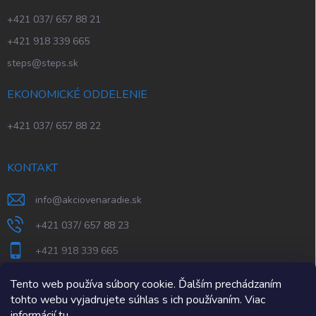
+421 037/ 657 88 21
+421 918 339 665
steps@steps.sk
EKONOMICKÉ ODDELENIE
+421 037/ 657 88 22
KONTAKT
info
@
akciovenaradie.sk
+421 037/ 657 88 23
+421 918 339 665
STEPS Nitra
Tento web používa súbory cookie. Ďalším prechádzaním
tohto webu vyjadrujete súhlas s ich používaním. Viac
informácií
tu
.