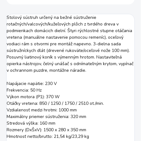
Stolový sústruh určený na bežné sústruženie
rotačných/valcových/kužeľových plôch z tvrdého dreva v
podmienkach domácich dielní. Štyri rýchlostné stupne otáčania
vretena (manuálne nastavenie pomocou remeníc), oceľový
vodiaci rám s otvormi pre montáž napevno. 3-dielna sada
sústružníckych dlát (drevené rukoväte/oceľové nože 100 mm).
Posuvný liatinový koník s výmenným hrotom. Nastaviteľná
opierka nástrojov, čelný unášač s odnímateľným krytom, vypínač
v ochrannom puzdre, montážne náradie.
Napájacie napätie: 230 V
Frekvencia: 50 Hz
Výkon motora (P1): 370 W
Otáčky vretena: 850 / 1250 / 1750 / 2510 ot./min.
Vzdialenosť medzi hrotmi: 1000 mm
Maximálny priemer sústruženia: 320 mm
Stredová výška: 160 mm
Rozmery (DxŠxV): 1500 x 280 x 350 mm
Hmotnosť netto/brutto: 21,54 kg/23,29 kg