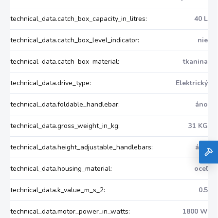
technical_data.catch_box_capacity_in_litres
:
40 L
technical_data.catch_box_level_indicator
:
nie
technical_data.catch_box_material
:
tkanina
technical_data.drive_type
:
Elektrický
technical_data.foldable_handlebar
:
áno
technical_data.gross_weight_in_kg
:
31 KG
technical_data.height_adjustable_handlebars
:
áno
technical_data.housing_material
:
oceľ
technical_data.k_value_m_s_2
:
0.5
technical_data.motor_power_in_watts
:
1800 W