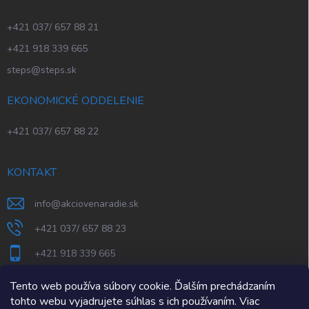
+421 037/ 657 88 21
+421 918 339 665
steps@steps.sk
EKONOMICKÉ ODDELENIE
+421 037/ 657 88 22
KONTAKT
info
@
akciovenaradie.sk
+421 037/ 657 88 23
+421 918 339 665
STEPS Nitra
Tento web používa súbory cookie. Ďalším prechádzaním
tohto webu vyjadrujete súhlas s ich používaním. Viac