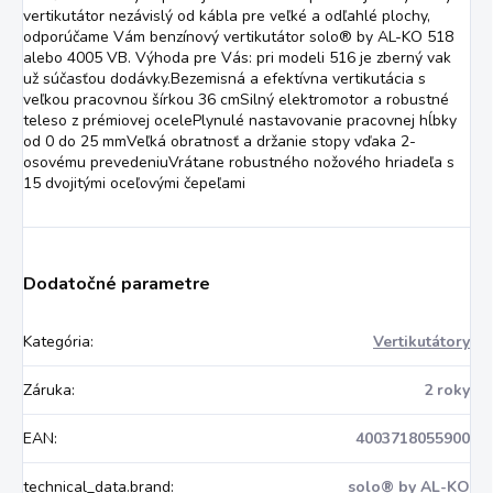
vertikutátor nezávislý od kábla pre veľké a odľahlé plochy,
odporúčame Vám benzínový vertikutátor solo® by AL-KO 518
alebo 4005 VB. Výhoda pre Vás: pri modeli 516 je zberný vak
už súčasťou dodávky.Bezemisná a efektívna vertikutácia s
veľkou pracovnou šírkou 36 cmSilný elektromotor a robustné
teleso z prémiovej ocelePlynulé nastavovanie pracovnej hĺbky
od 0 do 25 mmVeľká obratnosť a držanie stopy vďaka 2-
osovému prevedeniuVrátane robustného nožového hriadeľa s
15 dvojitými oceľovými čepeľami
Dodatočné parametre
Kategória
:
Vertikutátory
Záruka
:
2 roky
EAN
:
4003718055900
technical_data.brand
:
solo® by AL-KO