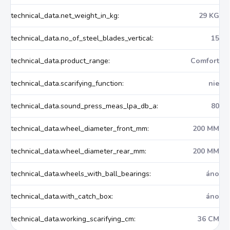
technical_data.net_weight_in_kg
:
29 KG
technical_data.no_of_steel_blades_vertical
:
15
technical_data.product_range
:
Comfort
technical_data.scarifying_function
:
nie
technical_data.sound_press_meas_lpa_db_a
:
80
technical_data.wheel_diameter_front_mm
:
200 MM
technical_data.wheel_diameter_rear_mm
:
200 MM
technical_data.wheels_with_ball_bearings
:
áno
technical_data.with_catch_box
:
áno
technical_data.working_scarifying_cm
:
36 CM