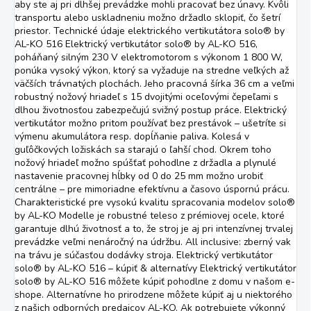
aby ste aj pri dlhšej prevádzke mohli pracovať bez únavy. Kvôli
transportu alebo uskladneniu možno držadlo sklopiť, čo šetrí
priestor. Technické údaje elektrického vertikutátora solo® by
AL-KO 516 Elektrický vertikutátor solo® by AL-KO 516,
poháňaný silným 230 V elektromotorom s výkonom 1 800 W,
ponúka vysoký výkon, ktorý sa vyžaduje na stredne veľkých až
väčších trávnatých plochách. Jeho pracovná šírka 36 cm a veľmi
robustný nožový hriadeľ s 15 dvojitými oceľovými čepeľami s
dlhou životnosťou zabezpečujú svižný postup práce. Elektrický
vertikutátor možno pritom používať bez prestávok – ušetríte si
výmenu akumulátora resp. dopĺňanie paliva. Kolesá v
guľôčkových ložiskách sa starajú o ľahší chod. Okrem toho
nožový hriadeľ možno spúšťať pohodlne z držadla a plynulé
nastavenie pracovnej hĺbky od 0 do 25 mm možno urobiť
centrálne – pre mimoriadne efektívnu a časovo úspornú prácu.
Charakteristické pre vysokú kvalitu spracovania modelov solo®
by AL-KO Modelle je robustné teleso z prémiovej ocele, ktoré
garantuje dlhú životnosť a to, že stroj je aj pri intenzívnej trvalej
prevádzke veľmi nenáročný na údržbu. All inclusive: zberný vak
na trávu je súčasťou dodávky stroja. Elektrický vertikutátor
solo® by AL-KO 516 – kúpiť & alternatívy Elektrický vertikutátor
solo® by AL-KO 516 môžete kúpiť pohodlne z domu v našom e-
shope. Alternatívne ho prirodzene môžete kúpiť aj u niektorého
z našich odborných predajcov AL-KO. Ak potrebujete výkonný