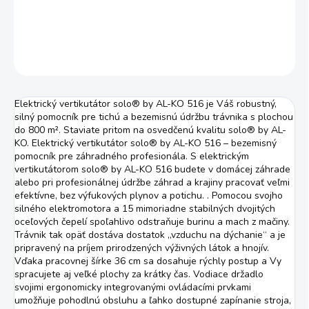
DETAILNÉ INFORMÁCIE
OPÝTAŤ SA
STRÁŽIŤ
Elektrický vertikutátor solo® by AL-KO 516 je Váš robustný,
silný pomocník pre tichú a bezemisnú údržbu trávnika s plochou
do 800 m². Staviate pritom na osvedčenú kvalitu solo® by AL-
KO. Elektrický vertikutátor solo® by AL-KO 516 – bezemisný
pomocník pre záhradného profesionála. S elektrickým
vertikutátorom solo® by AL-KO 516 budete v domácej záhrade
alebo pri profesionálnej údržbe záhrad a krajiny pracovať veľmi
efektívne, bez výfukových plynov a potichu. . Pomocou svojho
silného elektromotora a 15 mimoriadne stabilných dvojitých
oceľových čepelí spoľahlivo odstraňuje burinu a mach z mačiny.
Trávnik tak opäť dostáva dostatok „vzduchu na dýchanie“ a je
pripravený na príjem prirodzených výživných látok a hnojív.
Vďaka pracovnej šírke 36 cm sa dosahuje rýchly postup a Vy
spracujete aj veľké plochy za krátky čas. Vodiace držadlo
svojimi ergonomicky integrovanými ovládacími prvkami
umožňuje pohodlnú obsluhu a ľahko dostupné zapínanie stroja,