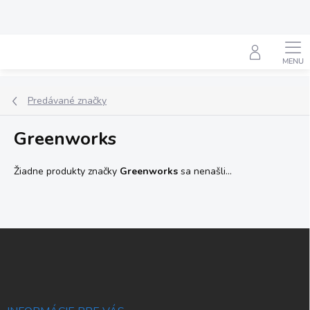
Prejsť
na
obsah
Hľadať
Predávané značky
Greenworks
Žiadne produkty značky
Greenworks
sa nenašli...
Z
á
p
ä
t