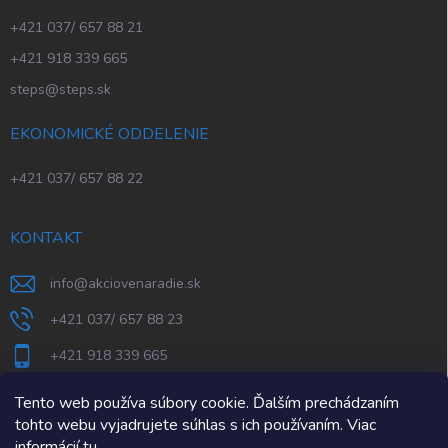
+421 037/ 657 88 21
+421 918 339 665
steps@steps.sk
EKONOMICKÉ ODDELENIE
+421 037/ 657 88 22
KONTAKT
info
@
akciovenaradie.sk
+421 037/ 657 88 23
+421 918 339 665
STEPS Nitra
Tento web používa súbory cookie. Ďalším prechádzaním
tohto webu vyjadrujete súhlas s ich používaním. Viac
informácií
tu
.