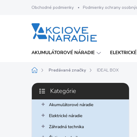
Prejsť
Obchodné podmienky
Podmienky ochrany osobný
na
obsah
AKUMULÁTOROVÉ NÁRADIE
ELEKTRICKÉ
Domov
Predávané značky
IDEAL BOX
B
Kategórie
o
Preskočiť
č
kategórie
n
Akumulátorové náradie
ý
Elektrické náradie
p
a
Záhradná technika
n