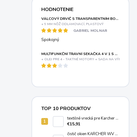
HODNOTENIE
VÁLCOVÝ DRVIČ S TRANSPARENTNÍM BOXOM A ELEKTRICKÝM MOTOROM 3000 W RIWALL PRO RES 3044 B
+ 9 MM NÔŽ ODLAMOVACÍ, PLASTOVÝ
GABRIEL MOLNAR
Spokojný
MULTIFUNKČNÍ TRAVNÍ SEKAČKA 4 V 1 S BENZINOVÝM MOTOREM A VARIABILNÍM POJEZDEM RIWALL PRO RPM 5155 V PRO
+ OLEJ PRE 4 - TAKTNÉ MOTORY + SADA NA VÝMENU OLE
TOP 10 PRODUKTOV
textilné vrecká pre Karcher T
7/1, T 8/1, T 11/1 (10ks)
€15,91
6.904-084.0
čistič okien KÄRCHER WV 2