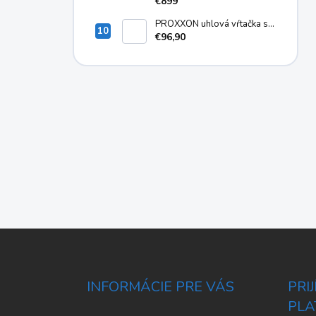
€899
PROXXON uhlová vŕtačka s
dlhým krkom LWB/E
€96,90
Z
á
p
ä
INFORMÁCIE PRE VÁS
PRI
t
PLA
i