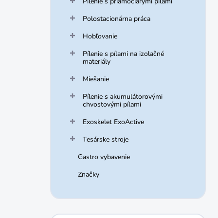
Pílenie s priamočiarymi pílami
Polostacionárna práca
Hobľovanie
Pílenie s pílami na izolačné
materiály
Miešanie
Pílenie s akumulátorovými
chvostovými pílami
Exoskelet ExoActive
Tesárske stroje
Gastro vybavenie
Značky