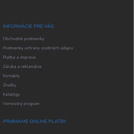
r
n
p
v
i
ä
k
e
t
y
v
i
INFORMÁCIE PRE VÁS
ý
e
p
Obchodné podmienky
i
s
Podmienky ochrany osobných údajov
u
Platba a doprava
Záruka a reklamácie
Kontakty
Značky
Katalógy
Vernostný program
PRIJÍMAME ONLINE PLATBY