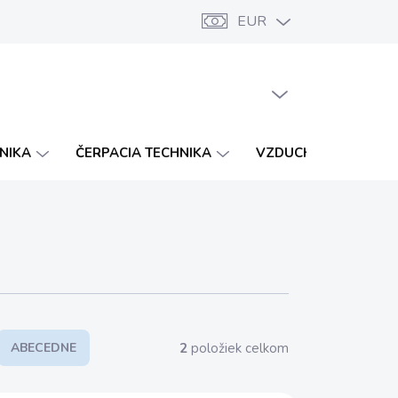
EUR
Značky
Katalógy
Vernostný program
PRÁZDNY KOŠÍK
NÁKUPNÝ
KOŠÍK
HNIKA
ČERPACIA TECHNIKA
VZDUCHOTECHNIKA
2
položiek celkom
ABECEDNE