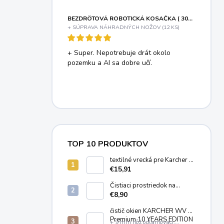
BEZDRÔTOVÁ ROBOTICKÁ KOSAČKA ( 300 M2 ) MOVA VIAX 300
+ SÚPRAVA NÁHRADNÝCH NOŽOV (12 KS)
+ Super. Nepotrebuje drát okolo
pozemku a AI sa dobre učí.
TOP 10 PRODUKTOV
textilné vrecká pre Karcher T
7/1, T 8/1, T 11/1 (10ks)
€15,91
6.904-084.0
Čistiaci prostriedok na
čistenie kobercov a čalúnenia
€8,90
KARCHER RM 519 (1 Liter)
6.295-771.0
čistič okien KÄRCHER WV 2
Premium 10 YEARS EDITION
+ 9 mm nôž odlamovací,