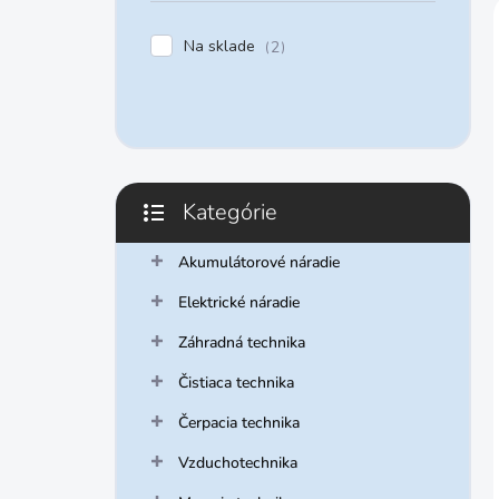
e
l
Na sklade
2
Kategórie
Preskočiť
kategórie
Akumulátorové náradie
Elektrické náradie
Záhradná technika
Čistiaca technika
Čerpacia technika
Vzduchotechnika