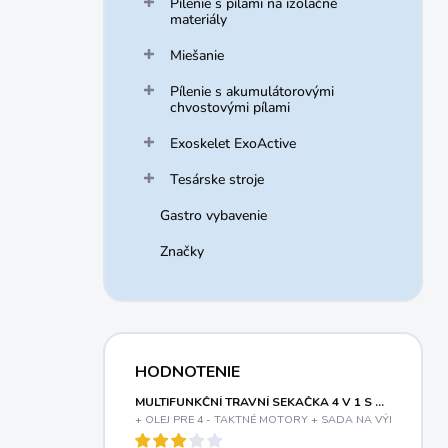
Pílenie s pílami na izolačné
materiály
Miešanie
Pílenie s akumulátorovými
chvostovými pílami
Exoskelet ExoActive
Tesárske stroje
Gastro vybavenie
Značky
HODNOTENIE
MULTIFUNKČNÍ TRAVNÍ SEKAČKA 4 V 1 S BENZINOVÝM MOTOREM A VARIABILNÍM POJEZDEM RIWALL PRO RPM 5155 V PRO
+ OLEJ PRE 4 - TAKTNÉ MOTORY + SADA NA VÝMENU OLE