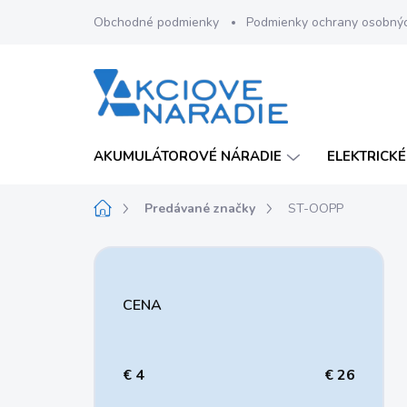
Prejsť
Obchodné podmienky
Podmienky ochrany osobný
na
obsah
AKUMULÁTOROVÉ NÁRADIE
ELEKTRICKÉ
Domov
Predávané značky
ST-OOPP
B
o
č
CENA
n
ý
p
a
€
4
€
26
n