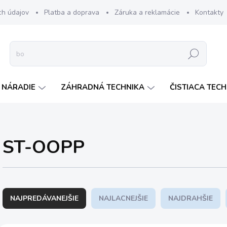
ch údajov
Platba a doprava
Záruka a reklamácie
Kontakty
Hľadať
 NÁRADIE
ZÁHRADNÁ TECHNIKA
ČISTIACA TEC
ST-OOPP
R
a
NAJPREDÁVANEJŠIE
NAJLACNEJŠIE
NAJDRAHŠIE
d
e