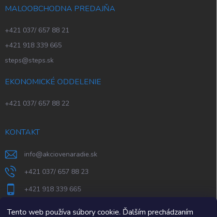
MALOOBCHODNA PREDAJŇA
+421 037/ 657 88 21
+421 918 339 665
steps@steps.sk
EKONOMICKÉ ODDELENIE
+421 037/ 657 88 22
KONTAKT
info
@
akciovenaradie.sk
+421 037/ 657 88 23
+421 918 339 665
STEPS Nitra
Tento web používa súbory cookie. Ďalším prechádzaním