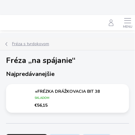
Prejsť
na
obsah
Hľadať
Fréza s tvrdokovom
Fréza „na spájanie“
Najpredávanejšie
+FRÉZKA DRÁŽKOVACIA BIT 38
SKLADOM
€56,15
R