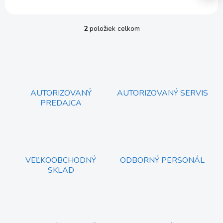
2
položiek celkom
O
v
l
á
d
a
c
AUTORIZOVANÝ
AUTORIZOVANÝ SERVIS
i
PREDAJCA
e
p
r
v
k
y
VEĽKOOBCHODNÝ
ODBORNÝ PERSONÁL
v
SKLAD
ý
p
i
s
u