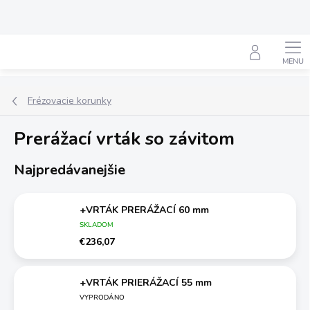
Prejsť
na
obsah
Hľadať
Frézovacie korunky
Prerážací vrták so závitom
Najpredávanejšie
+VRTÁK PRERÁŽACÍ 60 mm
SKLADOM
€236,07
+VRTÁK PRIERÁŽACÍ 55 mm
VYPRODÁNO