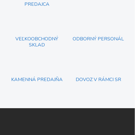
n
v
PREDAJCA
i
k
e
y
v
ý
p
i
VEĽKOOBCHODNÝ
ODBORNÝ PERSONÁL
s
SKLAD
u
KAMENNÁ PREDAJŇA
DOVOZ V RÁMCI SR
Z
á
p
ä