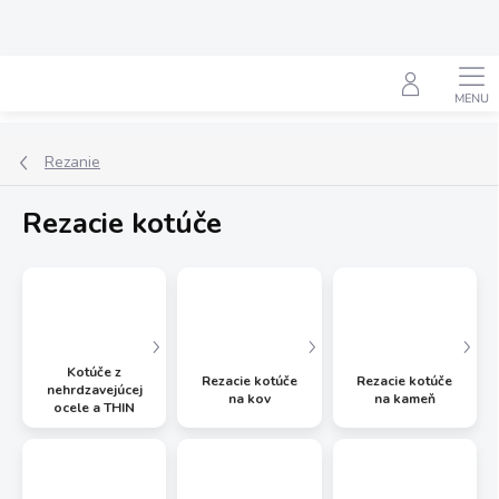
Prejsť
na
obsah
Hľadať
Rezanie
Rezacie kotúče
Kotúče z
Rezacie kotúče
Rezacie kotúče
nehrdzavejúcej
na kov
na kameň
ocele a THIN