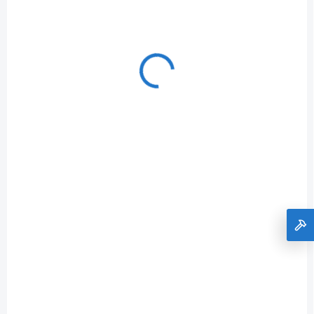
Do košíka
€1,26 bez DPH
E-03028
VYPRODÁNO