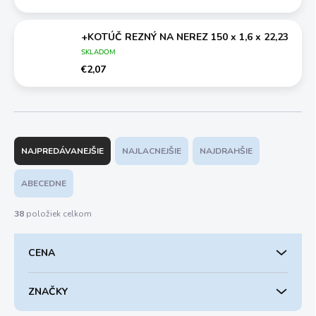
+KOTÚČ REZNÝ NA NEREZ 150 x 1,6 x 22,23
SKLADOM
€2,07
R
a
NAJPREDÁVANEJŠIE
NAJLACNEJŠIE
NAJDRAHŠIE
d
e
ABECEDNE
n
i
38
položiek celkom
e
p
CENA
r
o
d
ZNAČKY
u