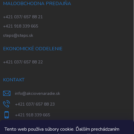
MALOOBCHODNA PREDAJŇA
+421 037/ 657 88 21
+421 918 339 665
steps@steps.sk
EKONOMICKÉ ODDELENIE
+421 037/ 657 88 22
KONTAKT
info
@
akciovenaradie.sk
+421 037/ 657 88 23
+421 918 339 665
STEPS Nitra
Tento web používa súbory cookie. Ďalším prechádzaním