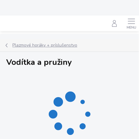
Prejsť
na
obsah
Hľadať
Plazmové horáky + príslušenstvo
Vodítka a pružiny