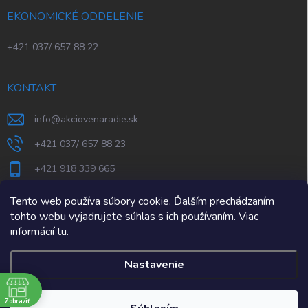
EKONOMICKÉ ODDELENIE
+421 037/ 657 88 22
KONTAKT
info
@
akciovenaradie.sk
+421 037/ 657 88 23
+421 918 339 665
STEPS Nitra
Tento web používa súbory cookie. Ďalším prechádzaním
tohto webu vyjadrujete súhlas s ich používaním. Viac
informácií
tu
.
Nastavenie
e
Zobraziť
Copyright 2026
AkcioveNaradie.sk
. Všetky práva vyhradené.