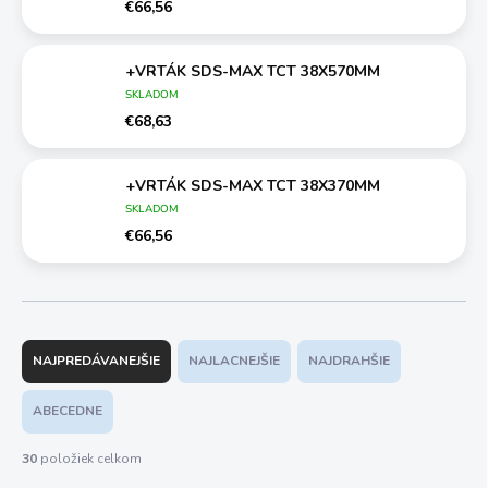
€66,56
+VRTÁK SDS-MAX TCT 38X570MM
SKLADOM
€68,63
+VRTÁK SDS-MAX TCT 38X370MM
SKLADOM
€66,56
R
a
NAJPREDÁVANEJŠIE
NAJLACNEJŠIE
NAJDRAHŠIE
d
e
ABECEDNE
n
i
30
položiek celkom
e