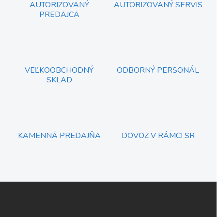
r
AUTORIZOVANÝ
AUTORIZOVANÝ SERVIS
n
v
PREDAJCA
i
k
e
y
v
ý
p
i
VEĽKOOBCHODNÝ
ODBORNÝ PERSONÁL
s
SKLAD
u
KAMENNÁ PREDAJŇA
DOVOZ V RÁMCI SR
Z
á
p