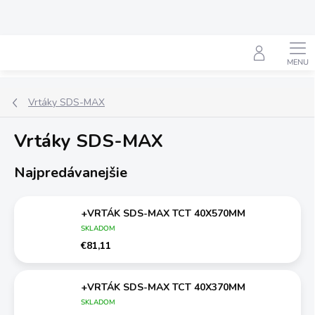
Prejsť
na
obsah
Hľadať
Vrtáky SDS-MAX
Vrtáky SDS-MAX
Najpredávanejšie
+VRTÁK SDS-MAX TCT 40X570MM
SKLADOM
€81,11
+VRTÁK SDS-MAX TCT 40X370MM
SKLADOM