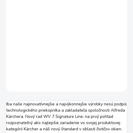
Jednotková
SKLADOM U DODÁVATEĽA (1-10 PRAC. DNÍ)
cena:
MOŽNOSTI
DORUČENIA
−
+
Pridať do košíka
Ak zaregistrujete svoje zariadenie Signature Line, získate
tak ďalší rok záruky navyše úplne bezplatne!
KLIKNI SEM
DETAILNÉ INFORMÁCIE
OPÝTAŤ SA
STRÁŽIŤ
Iba naše najinovatívnejšie a najvýkonnejšie výrobky nesú podpis
technologického priekopníka a zakladateľa spoločnosti Alfreda
Kärchera. Nový rad WV 7 Signature Line: na prvý pohľad
rozpoznateľný ako najlepšie zariadenie vo svojej produktovej
kategórii Kärcher a náš nový štandard v oblasti čističov okien.