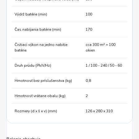
Výdrž batérie (min)
100
Čas nabíjania batérie (min)
170
Čistiaci výkon na jedno nabitie
cca 300 m² = 100
batérie
okien
Druh prúdu (Ph/V/
Hz
)
1 / 100 - 240 / 50 - 60
Hmotnosť bez príslušenstva (kg)
0,8
Hmotnosť vrátane obalu (kg)
2
Rozmery (d x š x v) (mm)
126 x 280 x 310