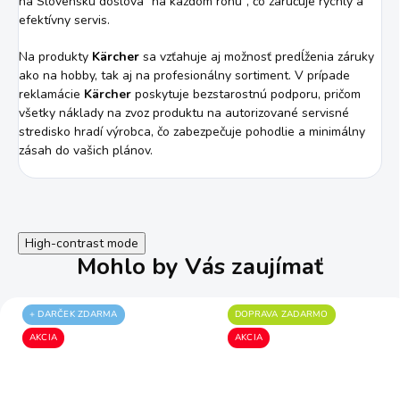
na Slovensku doslova "na každom rohu", čo zaručuje rýchly a
efektívny servis.
Na produkty
Kärcher
sa vzťahuje aj možnosť predĺženia záruky
ako na hobby, tak aj na profesionálny sortiment. V prípade
reklamácie
Kärcher
poskytuje bezstarostnú podporu, pričom
všetky náklady na zvoz produktu na autorizované servisné
stredisko hradí výrobca, čo zabezpečuje pohodlie a minimálny
zásah do vašich plánov.
High-contrast mode
Mohlo by Vás zaujímať
+ DARČEK ZDARMA
DOPRAVA ZADARMO
AKCIA
AKCIA