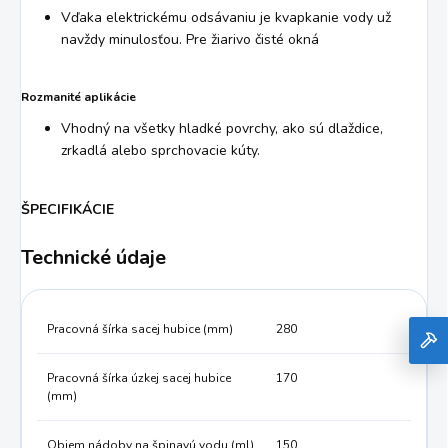
Vďaka elektrickému odsávaniu je kvapkanie vody už
navždy minulosťou. Pre žiarivo čisté okná
Rozmanité aplikácie
Vhodný na všetky hladké povrchy, ako sú dlaždice,
zrkadlá alebo sprchovacie kúty.
ŠPECIFIKÁCIE
Technické údaje
Pracovná šírka sacej hubice (mm)
280
Pracovná šírka úzkej sacej hubice
170
(mm)
Objem nádoby na špinavú vodu (ml)
150