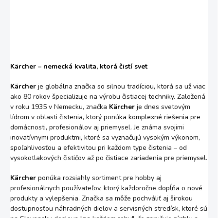
Kärcher – nemecká kvalita, ktorá čistí svet
Kärcher
je globálna značka so silnou tradíciou, ktorá sa už viac
ako 80 rokov špecializuje na výrobu čistiacej techniky. Založená
v roku 1935 v Nemecku, značka
Kärcher
je dnes svetovým
lídrom v oblasti čistenia, ktorý ponúka komplexné riešenia pre
domácnosti, profesionálov aj priemysel. Je známa svojimi
inovatívnymi produktmi, ktoré sa vyznačujú vysokým výkonom,
spoľahlivosťou a efektivitou pri každom type čistenia – od
vysokotlakových čističov až po čistiace zariadenia pre priemysel.
Kärcher
ponúka rozsiahly sortiment pre hobby aj
profesionálnych používateľov, ktorý každoročne dopĺňa o nové
produkty a vylepšenia. Značka sa môže pochváliť aj širokou
dostupnosťou náhradných dielov a servisných stredísk, ktoré sú