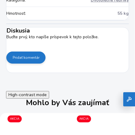
Kategória
:
Dvojdielne rebríky
Hmotnosť
:
55 kg
Diskusia
Buďte prvý, kto napíše príspevok k tejto položke.
Pridať komentár
High-contrast mode
Mohlo by Vás zaujímať
AKCIA
AKCIA