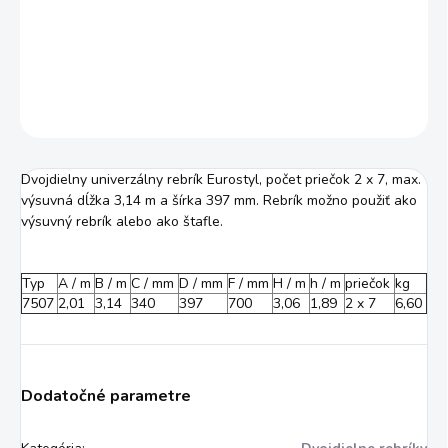
−
+
Pridať do košíka
DETAILNÉ INFORMÁCIE
OPÝTAŤ SA
STRÁŽIŤ
Dvojdielny univerzálny rebrík Eurostyl, počet priečok 2 x 7, max.
výsuvná dĺžka 3,14 m a šírka 397 mm. Rebrík možno použiť ako
výsuvný rebrík alebo ako štafle.
Typ
A / m
B / m
C / mm
D / mm
F / mm
H / m
h / m
priečok
kg
7507
2,01
3,14
340
397
700
3,06
1,89
2 x 7
6,60
Dodatočné parametre