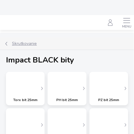
Prejsť
na
obsah
Hľadať
Skrutkovanie
Impact BLACK bity
Torx bit 25mm
PH bit 25mm
PZ bit 25mm