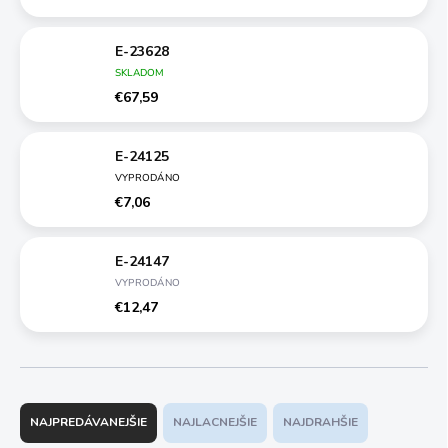
E-23628
SKLADOM
€67,59
E-24125
VYPRODÁNO
€7,06
E-24147
VYPRODÁNO
€12,47
R
a
NAJPREDÁVANEJŠIE
NAJLACNEJŠIE
NAJDRAHŠIE
d