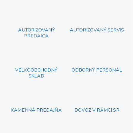
a
k
c
o
i
e
v
p
a
r
AUTORIZOVANÝ
AUTORIZOVANÝ SERVIS
n
v
PREDAJCA
i
k
e
y
v
ý
p
i
VEĽKOOBCHODNÝ
ODBORNÝ PERSONÁL
s
SKLAD
u
KAMENNÁ PREDAJŇA
DOVOZ V RÁMCI SR