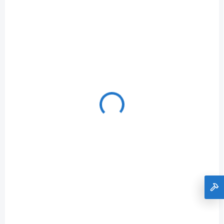
SKLADOM
+SADA BITOV IMPACT BLACK 10 ks
€12,37
Do košíka
€10,06 bez DPH
E-11994