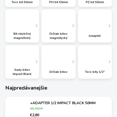
Torx bit 50mm
PH bit 50mm
PZ bit 50mm
Bit nástrčný
Držiak bitov
Adaptér
magnetický
magnetycký
Sady bitov
Držiak bitov
Torx bity 1/2"
Impact Black
Najpredávanejšie
+ADAPTER 1/2 IMPACT BLACK 50MM
SKLADOM
€2,80