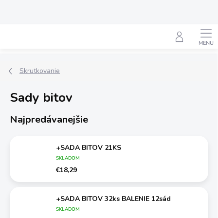
Prejsť
na
obsah
Hľadať
Skrutkovanie
Sady bitov
Najpredávanejšie
+SADA BITOV 21KS
SKLADOM
€18,29
+SADA BITOV 32ks BALENIE 12sád
SKLADOM