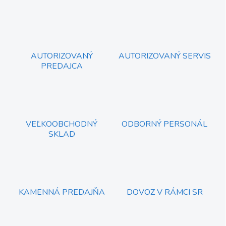
n
a
k
c
o
i
e
v
p
a
r
AUTORIZOVANÝ
AUTORIZOVANÝ SERVIS
n
v
PREDAJCA
i
k
e
y
v
ý
p
i
VEĽKOOBCHODNÝ
ODBORNÝ PERSONÁL
s
SKLAD
u
KAMENNÁ PREDAJŇA
DOVOZ V RÁMCI SR