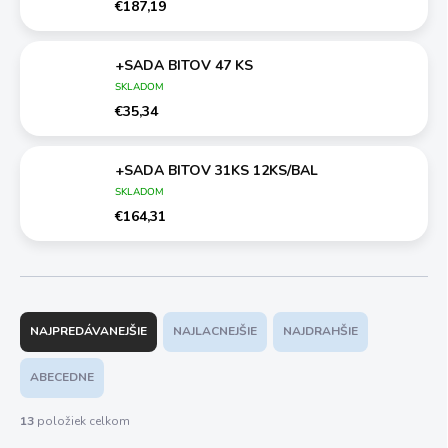
€187,19
+SADA BITOV 47 KS
SKLADOM
€35,34
+SADA BITOV 31KS 12KS/BAL
SKLADOM
€164,31
R
a
NAJPREDÁVANEJŠIE
NAJLACNEJŠIE
NAJDRAHŠIE
d
e
ABECEDNE
n
i
13
položiek celkom
e