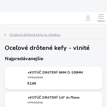
Prejsť
na
obsah
Hľadať
Oceľová drôtená kefa so stopkou
Oceľové drôtené kefy - vlnité
Najpredávanejšie
+KOTÚČ DRôTENÝ 6MM D-100MM
VYPRODÁNO
€2,69
+KOTÚČ DRôTENÝ 1/4" d=75mm
VYPRODÁNO