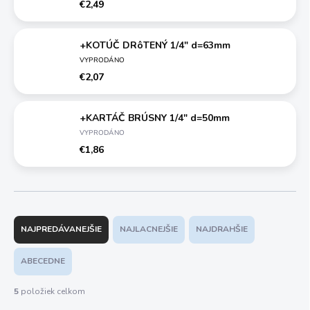
€2,49
+KOTÚČ DRôTENÝ 1/4" d=63mm
VYPRODÁNO
€2,07
+KARTÁČ BRÚSNY 1/4" d=50mm
VYPRODÁNO
€1,86
R
a
NAJPREDÁVANEJŠIE
NAJLACNEJŠIE
NAJDRAHŠIE
d
e
ABECEDNE
n
i
5
položiek celkom
e