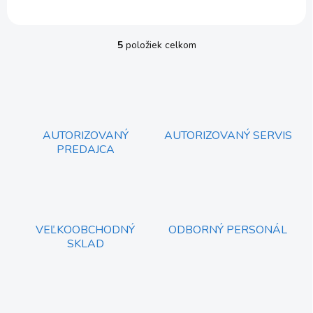
5
položiek celkom
O
v
l
á
d
a
c
AUTORIZOVANÝ
AUTORIZOVANÝ SERVIS
i
PREDAJCA
e
p
r
v
k
y
VEĽKOOBCHODNÝ
ODBORNÝ PERSONÁL
v
SKLAD
ý
p
i
s
u