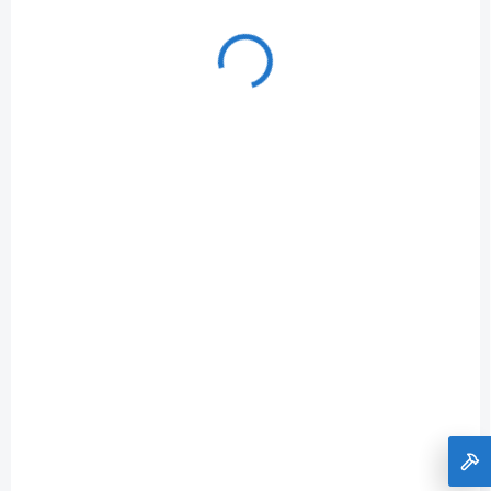
VYPRODÁNO
+KOTÚČ DRôTENÝ 1/4" d=63mm
€2,07
Do košíka
€1,68 bez DPH
D-39964