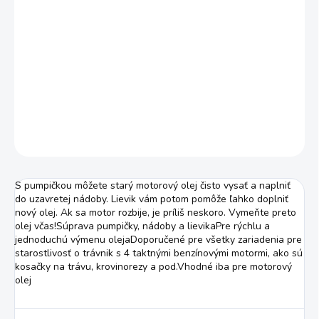
cena:
MOŽNOSTI
DORUČENIA
−
+
Pridať do košíka
DETAILNÉ INFORMÁCIE
OPÝTAŤ SA
STRÁŽIŤ
S pumpičkou môžete starý motorový olej čisto vysať a naplniť
do uzavretej nádoby. Lievik vám potom pomôže ľahko doplniť
nový olej. Ak sa motor rozbije, je príliš neskoro. Vymeňte preto
olej včas!Súprava pumpičky, nádoby a lievikaPre rýchlu a
jednoduchú výmenu olejaDoporučené pre všetky zariadenia pre
starostlivosť o trávnik s 4 taktnými benzínovými motormi, ako sú
kosačky na trávu, krovinorezy a pod.Vhodné iba pre motorový
olej