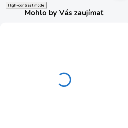
High-contrast mode
Mohlo by Vás zaujímať
Mini záhradná sada AL-
QUICK HOMING
KO
navádzacia sada
19,90 €
30,90 €
SKLADOM
SKLADOM
16,18 € bez DPH
25,12 € bez DPH
Do košíka
Do košíka