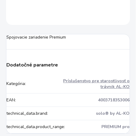
DETAILNÉ INFORMÁCIE
OPÝTAŤ SA
STRÁŽIŤ
Spojovacie zariadenie Premium
Dodatočné parametre
Príslušenstvo pre starostlivosť o
Kategória
:
trávnik AL-KO
EAN
:
4003718353006
technical_data.brand
:
solo® by AL-KO
technical_data.product_range
:
PREMIUM pro