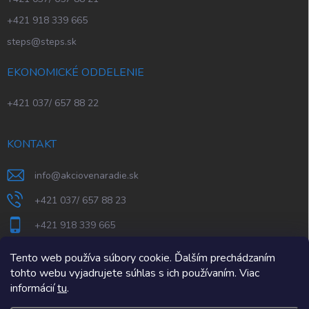
+421 918 339 665
steps@steps.sk
EKONOMICKÉ ODDELENIE
+421 037/ 657 88 22
KONTAKT
info
@
akciovenaradie.sk
+421 037/ 657 88 23
+421 918 339 665
STEPS Nitra
Tento web používa súbory cookie. Ďalším prechádzaním
tohto webu vyjadrujete súhlas s ich používaním. Viac
informácií
tu
.