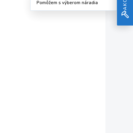
Pomôžem s výberom náradia
1204-10
P-61189-10
KLADOM
SKLADOM
VU
+VRTÁK DO KOVU
ks
HSS-G TITAN 10ks
6x93
€22,86
€18,59 bez DPH
Do košíka