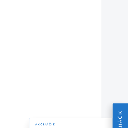
KLADOM
SKLADOM
VU
+VRTÁK DO KOVU
ks
HSS-G TITAN 10ks
7,5x109
€36,39
€29,59 bez DPH
Do košíka
AKCIJÁČIK
AKCIJÁČIK