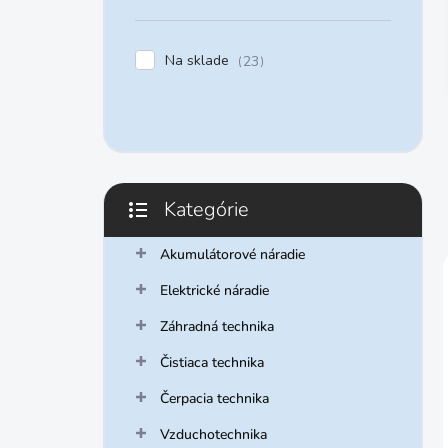
n
e
l
Na sklade
23
Kategórie
Preskočiť
kategórie
Akumulátorové náradie
Elektrické náradie
Záhradná technika
Čistiaca technika
Čerpacia technika
Vzduchotechnika