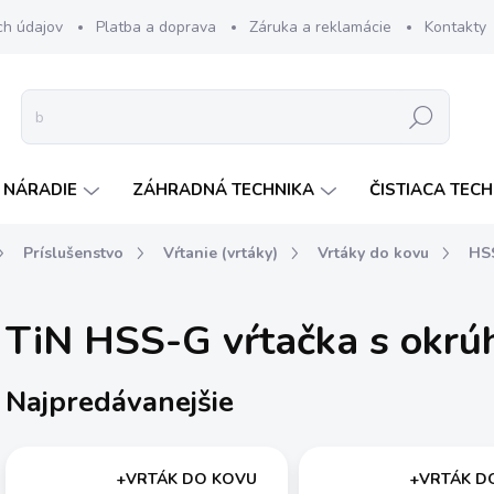
ch údajov
Platba a doprava
Záruka a reklamácie
Kontakty
Hľadať
 NÁRADIE
ZÁHRADNÁ TECHNIKA
ČISTIACA TEC
Príslušenstvo
Vŕtanie (vrtáky)
Vrtáky do kovu
HSS
TiN HSS-G vŕtačka s okrú
Najpredávanejšie
+VRTÁK DO KOVU
+VRTÁK D