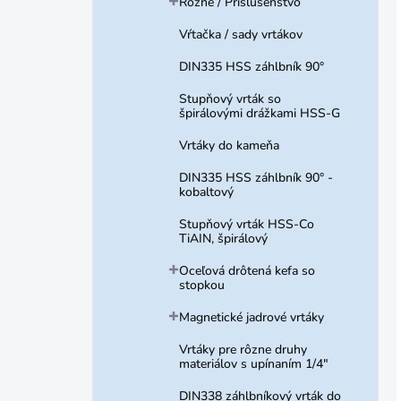
Rôzne / Príslušenstvo
Vŕtačka / sady vrtákov
DIN335 HSS záhlbník 90°
Stupňový vrták so
špirálovými drážkami HSS-G
Vrtáky do kameňa
DIN335 HSS záhlbník 90° -
kobaltový
Stupňový vrták HSS-Co
TiAIN, špirálový
Oceľová drôtená kefa so
stopkou
Magnetické jadrové vrtáky
Vrtáky pre rôzne druhy
materiálov s upínaním 1/4"
DIN338 záhlbníkový vrták do