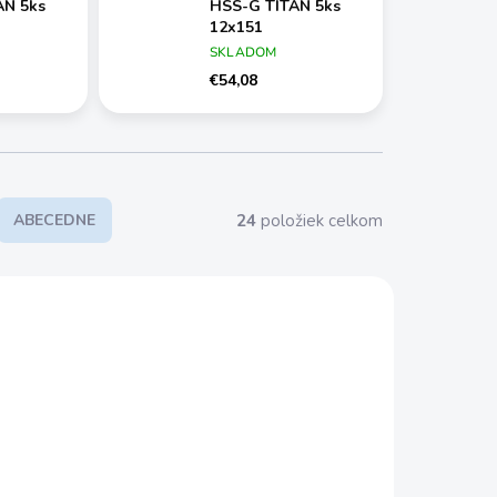
AN 5ks
HSS-G TITAN 5ks
12x151
SKLADOM
€54,08
24
položiek celkom
ABECEDNE
61367-5
P-61357-5