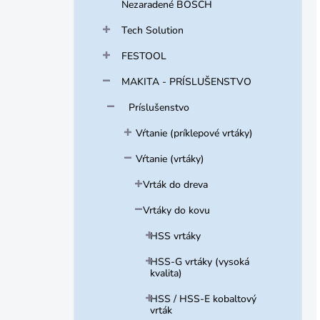
Nezaradené BOSCH
Tech Solution
FESTOOL
MAKITA - PRÍSLUŠENSTVO
Príslušenstvo
Vŕtanie (príklepové vrtáky)
Vŕtanie (vrtáky)
Vrták do dreva
Vrtáky do kovu
HSS vrtáky
HSS-G vrtáky (vysoká
kvalita)
HSS / HSS-E kobaltový
vrták