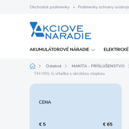
Prejsť
Obchodné podmienky
Podmienky ochrany osobný
na
obsah
AKUMULÁTOROVÉ NÁRADIE
ELEKTRICKÉ
Domov
Ostatné
MAKITA - PRÍSLUŠENSTVO
TiN HSS-G vŕtačka s okrúhlou stopkou
B
o
č
CENA
n
ý
p
a
€
5
€
65