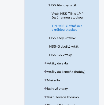
HSS titánový vrták
Vrták HSS-TiN s 1/4"-
šesťhrannou stopkou
TiN HSS-G vŕtačka s
okrúhlou stopkou
HSS sady vrtákov
HSS-G dvojitý vrták
HSS-GS vrtáky
Vrtáky do skla
Vrtáky do kameňa (hobby)
Miešadlá
Jadrové vrtáky
Vykružovacie korunky