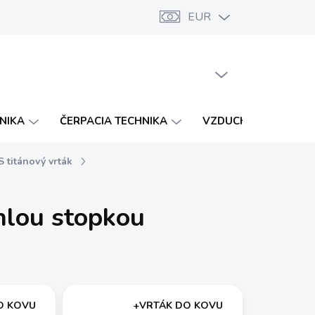
EUR
Značky
Katalógy
Vernostný program
PRÁZDNY KOŠÍK
NÁKUPNÝ
KOŠÍK
HNIKA
ČERPACIA TECHNIKA
VZDUCHOTECHNIKA
 titánový vrták
hlou stopkou
O KOVU
+VRTÁK DO KOVU