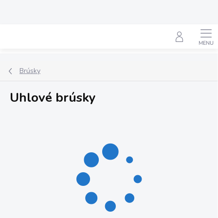
Prejsť
na
obsah
Hľadať
Brúsky
Uhlové brúsky