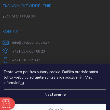
EKONOMICKÉ ODDELENIE
+421 037/ 657 88 22
KONTAKT
info
@
akciovenaradie.sk
+421 037/ 657 88 23
+421 918 339 665
STEPS Nitra
Tento web používa súbory cookie. Ďalším prechádzaním
tohto webu vyjadrujete súhlas s ich používaním. Viac
informácií
tu
.
Nastavenie
e
Zobraziť
Copyright 2026
AkcioveNaradie.sk
. Všetky práva vyhradené.