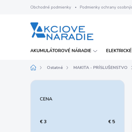
Prejsť
Obchodné podmienky
Podmienky ochrany osobný
na
obsah
AKUMULÁTOROVÉ NÁRADIE
ELEKTRICKÉ
Domov
Ostatné
MAKITA - PRÍSLUŠENSTVO
B
o
č
CENA
n
ý
p
a
€
3
€
5
n