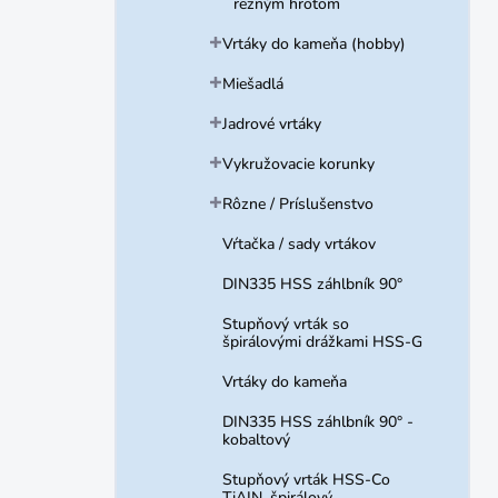
rezným hrotom
Vrtáky do kameňa (hobby)
Miešadlá
Jadrové vrtáky
Vykružovacie korunky
Rôzne / Príslušenstvo
Vŕtačka / sady vrtákov
DIN335 HSS záhlbník 90°
Stupňový vrták so
špirálovými drážkami HSS-G
Vrtáky do kameňa
DIN335 HSS záhlbník 90° -
kobaltový
Stupňový vrták HSS-Co
TiAIN, špirálový