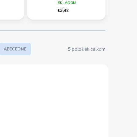
SKLADOM
€3,42
5
položiek celkom
ABECEDNE
D-15970
D-15964
KLADOM
SKLADOM