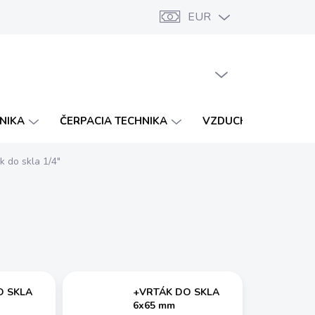
EUR
Značky
Katalógy
Vernostný program
PRÁZDNY KOŠÍK
NÁKUPNÝ
KOŠÍK
HNIKA
ČERPACIA TECHNIKA
VZDUCHOTECHNIKA
k do skla 1/4"
O SKLA
+VRTÁK DO SKLA
6x65 mm