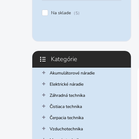
e
l
Na sklade
5
Kategórie
Preskočiť
kategórie
Akumulátorové náradie
Elektrické náradie
Záhradná technika
Čistiaca technika
Čerpacia technika
Vzduchotechnika