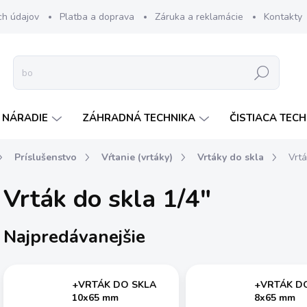
ch údajov
Platba a doprava
Záruka a reklamácie
Kontakty
Hľadať
 NÁRADIE
ZÁHRADNÁ TECHNIKA
ČISTIACA TEC
Príslušenstvo
Vŕtanie (vrtáky)
Vrtáky do skla
Vrtá
Vrták do skla 1/4"
Najpredávanejšie
+VRTÁK DO SKLA
+VRTÁK D
10x65 mm
8x65 mm