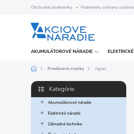
Prejsť
Obchodné podmienky
Podmienky ochrany osobný
na
obsah
AKUMULÁTOROVÉ NÁRADIE
ELEKTRICKÉ
Domov
Predávané značky
Agzat
B
Kategórie
o
Preskočiť
č
kategórie
n
Akumulátorové náradie
ý
Elektrické náradie
p
a
Záhradná technika
n