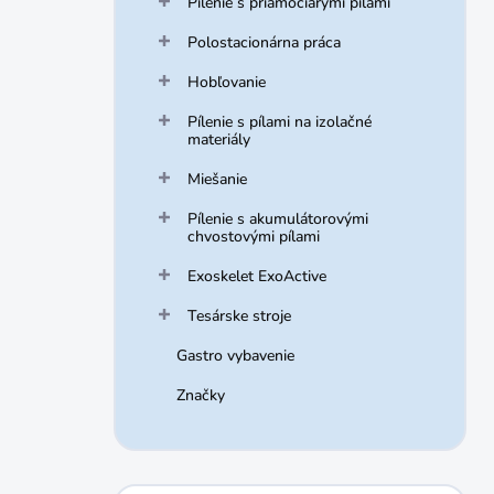
Pílenie s priamočiarymi pílami
Polostacionárna práca
Hobľovanie
Pílenie s pílami na izolačné
materiály
Miešanie
Pílenie s akumulátorovými
chvostovými pílami
Exoskelet ExoActive
Tesárske stroje
Gastro vybavenie
Značky