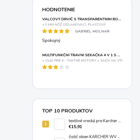
HODNOTENIE
VÁLCOVÝ DRVIČ S TRANSPARENTNÍM BOXOM A ELEKTRICKÝM MOTOROM 3000 W RIWALL PRO RES 3044 B
+ 9 MM NÔŽ ODLAMOVACÍ, PLASTOVÝ
GABRIEL MOLNAR
Spokojný
MULTIFUNKČNÍ TRAVNÍ SEKAČKA 4 V 1 S BENZINOVÝM MOTOREM A VARIABILNÍM POJEZDEM RIWALL PRO RPM 5155 V PRO
+ OLEJ PRE 4 - TAKTNÉ MOTORY + SADA NA VÝMENU OLE
TOP 10 PRODUKTOV
textilné vrecká pre Karcher T
7/1, T 8/1, T 11/1 (10ks)
€15,91
6.904-084.0
čistič okien KÄRCHER WV 2