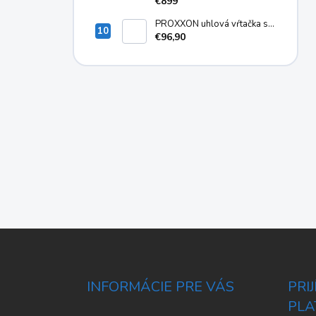
€899
PROXXON uhlová vŕtačka s
dlhým krkom LWB/E
€96,90
Z
á
p
ä
INFORMÁCIE PRE VÁS
PRI
t
PLA
i