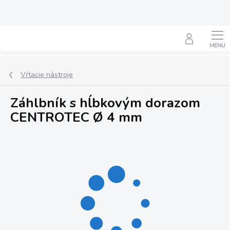
Prejsť
na
obsah
Hľadať
Vŕtacie nástroje
Záhlbník s hĺbkovým dorazom
CENTROTEC Ø 4 mm