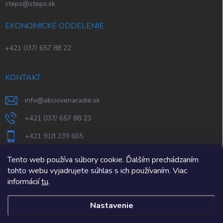
steps@steps.sk
EKONOMICKÉ ODDELENIE
+421 037/ 657 88 22
KONTAKT
info
@
akciovenaradie.sk
+421 037/ 657 88 23
+421 918 339 665
STEPS Nitra
Tento web používa súbory cookie. Ďalším prechádzaním
tohto webu vyjadrujete súhlas s ich používaním. Viac
informácií
tu
.
Nastavenie