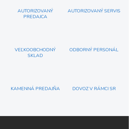
v
p
a
r
AUTORIZOVANÝ
AUTORIZOVANÝ SERVIS
n
v
PREDAJCA
i
k
e
y
v
ý
p
i
VEĽKOOBCHODNÝ
ODBORNÝ PERSONÁL
s
SKLAD
u
KAMENNÁ PREDAJŇA
DOVOZ V RÁMCI SR
Z
á