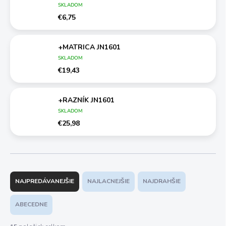
SKLADOM
€6,75
+MATRICA JN1601
SKLADOM
€19,43
+RAZNÍK JN1601
SKLADOM
€25,98
R
a
NAJPREDÁVANEJŠIE
NAJLACNEJŠIE
NAJDRAHŠIE
d
e
ABECEDNE
n
i