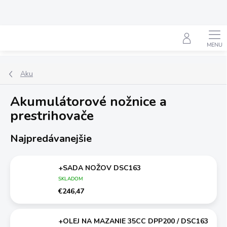
Prejsť
na
obsah
Hľadať
Aku
Akumulátorové nožnice a
prestrihovače
Najpredávanejšie
+SADA NOŽOV DSC163
SKLADOM
€246,47
+OLEJ NA MAZANIE 35CC DPP200 / DSC163