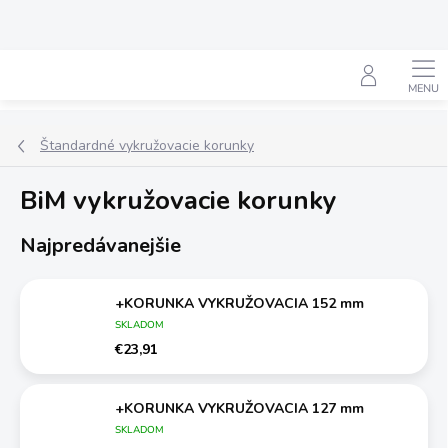
Prejsť
na
obsah
Hľadať
Štandardné vykružovacie korunky
BiM vykružovacie korunky
Najpredávanejšie
+KORUNKA VYKRUŽOVACIA 152 mm
SKLADOM
€23,91
+KORUNKA VYKRUŽOVACIA 127 mm
SKLADOM