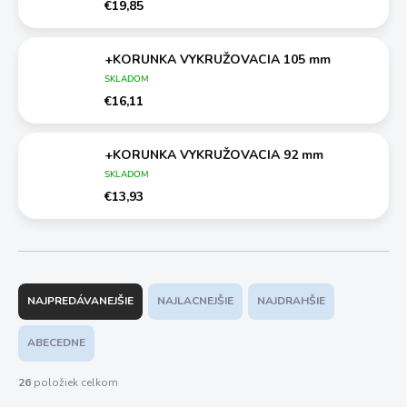
€19,85
+KORUNKA VYKRUŽOVACIA 105 mm
SKLADOM
€16,11
+KORUNKA VYKRUŽOVACIA 92 mm
SKLADOM
€13,93
R
a
NAJPREDÁVANEJŠIE
NAJLACNEJŠIE
NAJDRAHŠIE
d
e
ABECEDNE
n
i
26
položiek celkom
e