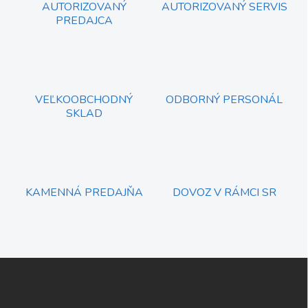
r
AUTORIZOVANÝ
AUTORIZOVANÝ SERVIS
n
v
PREDAJCA
i
k
e
y
v
ý
p
i
VEĽKOOBCHODNÝ
ODBORNÝ PERSONÁL
s
SKLAD
u
KAMENNÁ PREDAJŇA
DOVOZ V RÁMCI SR
Z
á
p