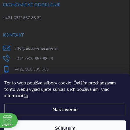
EKONOMICKÉ ODDELENIE
+421 037/ 657 88 22
KONTAKT
info
@
akciovenaradie.sk
+421 037/ 657 88 23
+421 918 339 665
STEPS Nitra
Tento web používa súbory cookie. Ďalším prechádzaním
tohto webu vyjadrujete súhlas s ich používaním. Viac
informácií
tu
.
Nastavenie
e
Zobraziť
Copyright 2026
AkcioveNaradie.sk
. Všetky práva vyhradené.
Súhlasím