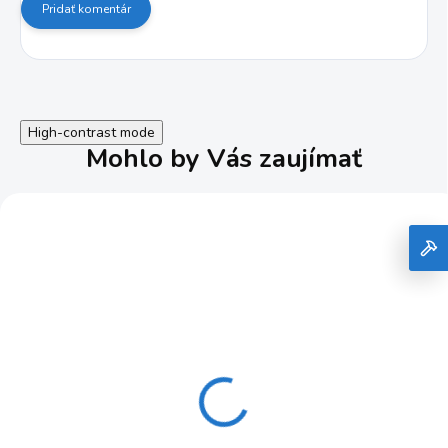
Pridať komentár
High-contrast mode
Mohlo by Vás zaujímať
+PAPIER BRÚSNY
+PAPIER BRÚSNY
560X100MM K80 25KS
560X100MM K120 5KS