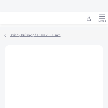
Prejsť
na
obsah
Hľadať
Brúsny brúsny pás 100 x 560 mm
Podrobnosti hodnotenia
Neohodnotené