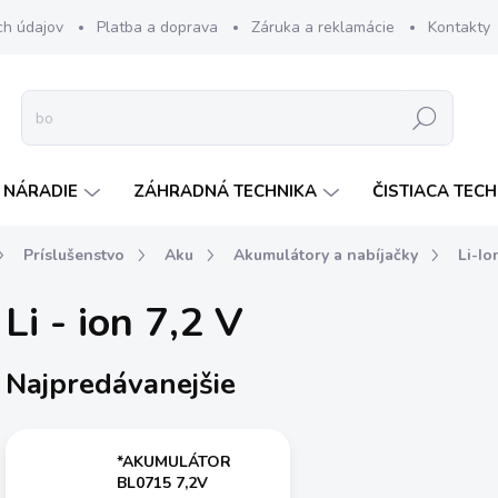
ch údajov
Platba a doprava
Záruka a reklamácie
Kontakty
Hľadať
 NÁRADIE
ZÁHRADNÁ TECHNIKA
ČISTIACA TEC
Príslušenstvo
Aku
Akumulátory a nabíjačky
Li-Io
Li - ion 7,2 V
Najpredávanejšie
*AKUMULÁTOR
BL0715 7,2V