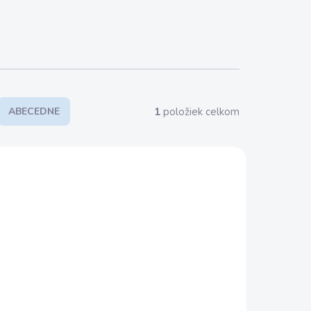
1
položiek celkom
ABECEDNE