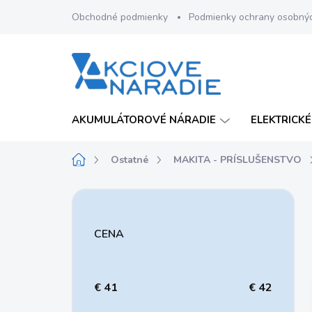
Prejsť
Obchodné podmienky
Podmienky ochrany osobný
na
obsah
AKUMULÁTOROVÉ NÁRADIE
ELEKTRICKÉ
Domov
Ostatné
MAKITA - PRÍSLUŠENSTVO
B
o
č
CENA
n
ý
p
a
€
41
€
42
n