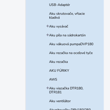
USB-Adaptér
Aku skrutovače, vŕtacie
kladivá
Aku vysávač
Aku píla na sádrokartón
Aku vákuová pumpaDVP180
Aku rezačka na oceľové tyče
Aku rezačka
AKU FÚRIKY
AWS
Aku viazačka DTR180,
DTR181
Aku ventilátor
Akunitovačky DRV150/250