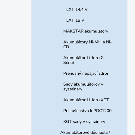
LXT 14,4 V
LXT 18 V
MAKSTAR akumulátory
Akumulátory Ni-MH a Ni-
CD
Akumulátor Li-Ion (G-
Séria)
Prenosný napájací zdroj
Sady akumulátorov v
systainery
Akumulátor Li-Ion (XGT)
Príslušenstvo k PDC1200
XGT sady v systainery
Akumulátorové dúchadlá /