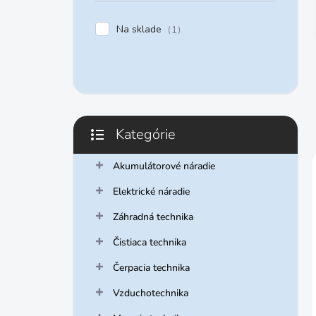
e
l
Na sklade
1
Kategórie
Preskočiť
kategórie
Akumulátorové náradie
Elektrické náradie
Záhradná technika
Čistiaca technika
Čerpacia technika
Vzduchotechnika