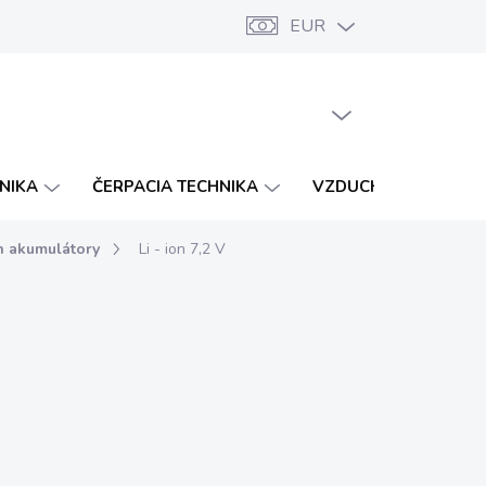
EUR
Značky
Katalógy
Vernostný program
PRÁZDNY KOŠÍK
NÁKUPNÝ
KOŠÍK
HNIKA
ČERPACIA TECHNIKA
VZDUCHOTECHNIKA
n akumulátory
Li - ion 7,2 V