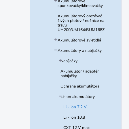
Akumulátorové
sponkovačky/klincovačky
Akumulátorový orezávač
živých plotov / nožnice na
trávu
UH200/UM164/BUM168Z
Akumulátorové svietidlá
Akumulátory a nabíjačky
Nabíjačky
Akumulátor / adaptér
nabíjačky
Ochrana akumulátora
Li-Ion akumulátory
Li - ion 7,2 V
Li - ion 10,8
CXT 12 V max