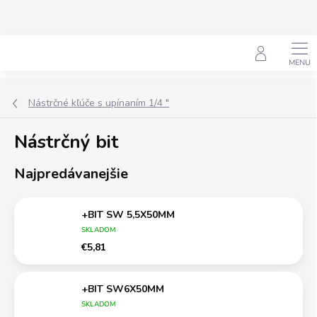
Prejsť
na
obsah
Hľadať
Nástrčné kľúče s upínaním 1/4 "
Nástrčný bit
Najpredávanejšie
+BIT SW 5,5X50MM
SKLADOM
€5,81
+BIT SW6X50MM
SKLADOM