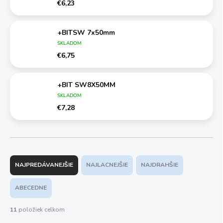
€6,23
+BITSW 7x50mm
SKLADOM
€6,75
+BIT SW8X50MM
SKLADOM
€7,28
R
a
NAJPREDÁVANEJŠIE
NAJLACNEJŠIE
NAJDRAHŠIE
d
e
ABECEDNE
n
i
11
položiek celkom
e