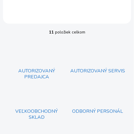
11
položiek celkom
O
v
l
á
d
a
c
AUTORIZOVANÝ
AUTORIZOVANÝ SERVIS
i
PREDAJCA
e
p
r
v
k
y
VEĽKOOBCHODNÝ
ODBORNÝ PERSONÁL
v
SKLAD
ý
p
i