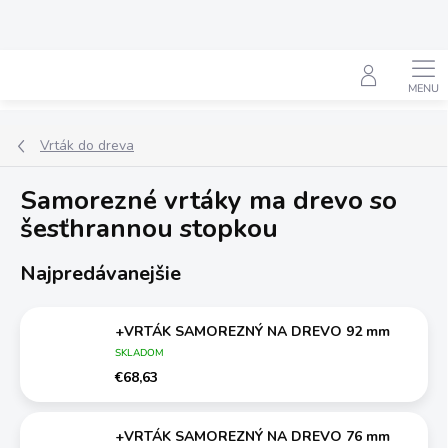
Prejsť
na
obsah
Hľadať
Vrták do dreva
Samorezné vrtáky ma drevo so
šesťhrannou stopkou
Najpredávanejšie
+VRTÁK SAMOREZNÝ NA DREVO 92 mm
SKLADOM
€68,63
+VRTÁK SAMOREZNÝ NA DREVO 76 mm