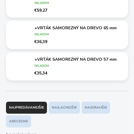
SKLADOM
€59,27
+VRTÁK SAMOREZNÝ NA DREVO 65 mm
SKLADOM
€36,39
+VRTÁK SAMOREZNÝ NA DREVO 57 mm
SKLADOM
€35,34
R
a
NAJPREDÁVANEJŠIE
NAJLACNEJŠIE
NAJDRAHŠIE
d
e
ABECEDNE
n
i