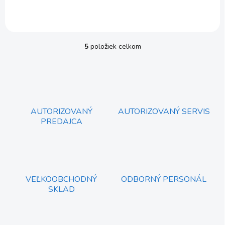
5
položiek celkom
O
v
l
á
d
a
c
AUTORIZOVANÝ
AUTORIZOVANÝ SERVIS
i
PREDAJCA
e
p
r
v
k
y
VEĽKOOBCHODNÝ
ODBORNÝ PERSONÁL
v
SKLAD
ý
p
i
s