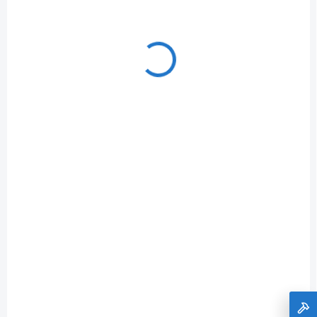
SKLADOM
+VRTÁK SAMOREZNÝ NA DREVO 65 mm
€36,39
Do košíka
€29,59 bez DPH
D-30025